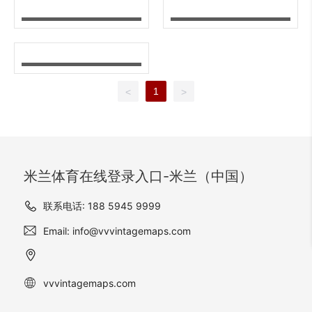
云曼米黄
月光米黄
更多品种敬请咨询
1
<
>
米兰体育在线登录入口-米兰（中国）
联系电话: 188 5945 9999
Email: info@vvvintagemaps.com
vvvintagemaps.com