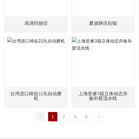
高清扫描仪
夏波静压拉锯
台湾进口靖佑22头自动磨
上海坚睿3箱立体动态存
机
板补胶流水线
1
<
2
3
4
>